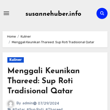
Skip
to
susannehuber.info
content
Home
Kuliner
Menggali Keunikan Thareed: Sup Roti Tradisional Qatar
Kuliner
Menggali Keunikan
Thareed: Sup Roti
Tradisional Qatar
By
admin
07/29/2024
#Qatar
,
#Sup Roti
,
#Thareed