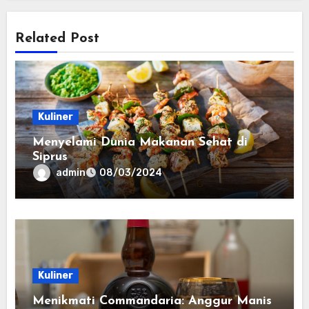
Related Post
Kuliner
Menyelami Dunia Makanan Sehat di
Siprus
admin
08/03/2024
Kuliner
Menikmati Commandaria: Anggur Manis