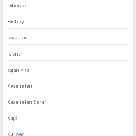
Hiburan
History
Investasi
Island
jajan viral
Kesehatan
Kesehatan Saraf
Kopi
Kuliner