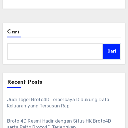
Cari
Cari
Recent Posts
Judi Togel Broto4D Terpercaya Didukung Data
Keluaran yang Tersusun Rapi
Broto 4D Resmi Hadir dengan Situs HK Broto4D
serta Paito Broto4D Terlengkap