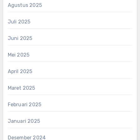
Agustus 2025
Juli 2025
Juni 2025
Mei 2025
April 2025
Maret 2025
Februari 2025
Januari 2025
Desember 2024