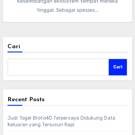
keseimbangan ekosistem tempat mereka
tinggal. Sebagai spesies…
Cari
Cari
Recent Posts
Judi Togel Broto4D Terpercaya Didukung Data
Keluaran yang Tersusun Rapi