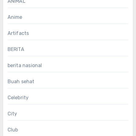
ANIMAL
Anime
Artifacts
BERITA
berita nasional
Buah sehat
Celebrity
City
Club