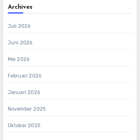
Archives
Juli 2026
Juni 2026
Mei 2026
Februari 2026
Januari 2026
November 2025
Oktober 2025