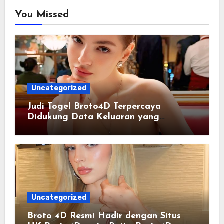
You Missed
Uncategorized
Judi Togel Broto4D Terpercaya
Didukung Data Keluaran yang
Tersusun Rapi
Uncategorized
Broto 4D Resmi Hadir dengan Situs