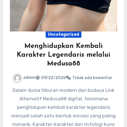
Uncategorized
Menghidupkan Kembali
Karakter Legendaris melalui
Medusa88
admin
09/22/2025
Tidak ada komentar
Dalam dunia hiburan modern dan budaya Link
Alternatif Medusa88 digital, fenomena
penghidupan kembali karakter legendaris
menjadi salah satu bentuk inovasi yang paling
menarik. Karakter-karakter dari mitologi kuno