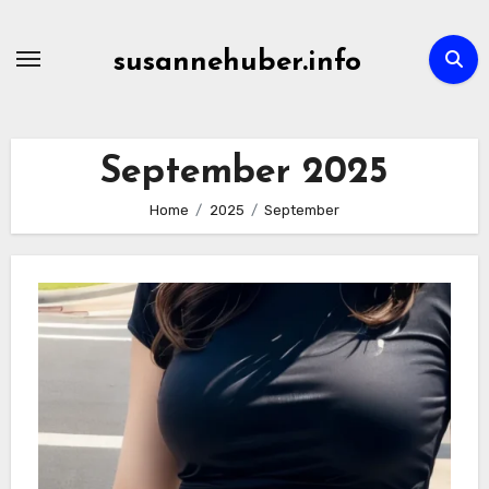
Skip
to
susannehuber.info
content
September 2025
Home
2025
September