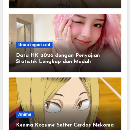
Terlengkap
Uncategorized
Data HK 2026 dengan Penyajian
Statistik Lengkap dan Mudah
Dipahami
Anime
Kenma Kozume Setter Cerdas Nekoma