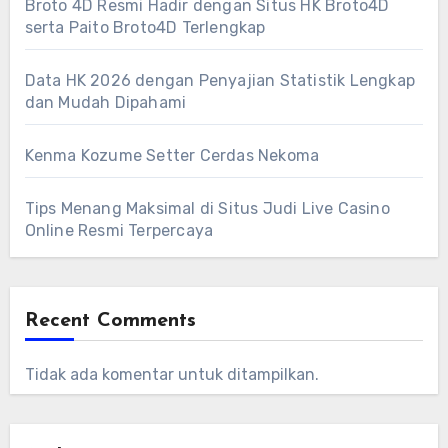
Broto 4D Resmi Hadir dengan Situs HK Broto4D
serta Paito Broto4D Terlengkap
Data HK 2026 dengan Penyajian Statistik Lengkap
dan Mudah Dipahami
Kenma Kozume Setter Cerdas Nekoma
Tips Menang Maksimal di Situs Judi Live Casino
Online Resmi Terpercaya
Recent Comments
Tidak ada komentar untuk ditampilkan.