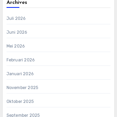
Archives
Juli 2026
Juni 2026
Mei 2026
Februari 2026
Januari 2026
November 2025
Oktober 2025
September 2025