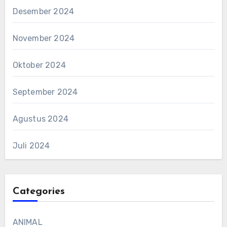
Desember 2024
November 2024
Oktober 2024
September 2024
Agustus 2024
Juli 2024
Categories
ANIMAL