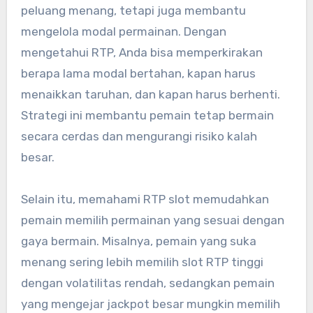
peluang menang, tetapi juga membantu
mengelola modal permainan. Dengan
mengetahui RTP, Anda bisa memperkirakan
berapa lama modal bertahan, kapan harus
menaikkan taruhan, dan kapan harus berhenti.
Strategi ini membantu pemain tetap bermain
secara cerdas dan mengurangi risiko kalah
besar.
Selain itu, memahami RTP slot memudahkan
pemain memilih permainan yang sesuai dengan
gaya bermain. Misalnya, pemain yang suka
menang sering lebih memilih slot RTP tinggi
dengan volatilitas rendah, sedangkan pemain
yang mengejar jackpot besar mungkin memilih