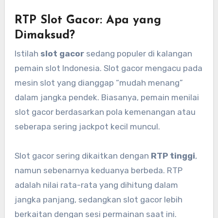
RTP Slot Gacor: Apa yang
Dimaksud?
Istilah
slot gacor
sedang populer di kalangan
pemain slot Indonesia. Slot gacor mengacu pada
mesin slot yang dianggap “mudah menang”
dalam jangka pendek. Biasanya, pemain menilai
slot gacor berdasarkan pola kemenangan atau
seberapa sering jackpot kecil muncul.
Slot gacor sering dikaitkan dengan
RTP tinggi
,
namun sebenarnya keduanya berbeda. RTP
adalah nilai rata-rata yang dihitung dalam
jangka panjang, sedangkan slot gacor lebih
berkaitan dengan sesi permainan saat ini.