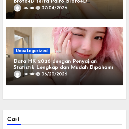
Broto4D serta Paito Broto4D
Terlengkap
admin
07/04/2026
Uncategorized
Data HK 2026 dengan Penyajian
Statistik Lengkap dan Mudah Dipahami
admin
06/20/2026
Cari