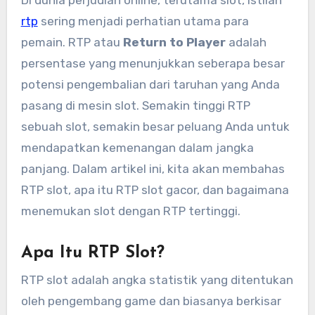
Di dunia perjudian online, terutama slot, istilah
rtp
sering menjadi perhatian utama para
pemain. RTP atau
Return to Player
adalah
persentase yang menunjukkan seberapa besar
potensi pengembalian dari taruhan yang Anda
pasang di mesin slot. Semakin tinggi RTP
sebuah slot, semakin besar peluang Anda untuk
mendapatkan kemenangan dalam jangka
panjang. Dalam artikel ini, kita akan membahas
RTP slot, apa itu RTP slot gacor, dan bagaimana
menemukan slot dengan RTP tertinggi.
Apa Itu RTP Slot?
RTP slot adalah angka statistik yang ditentukan
oleh pengembang game dan biasanya berkisar