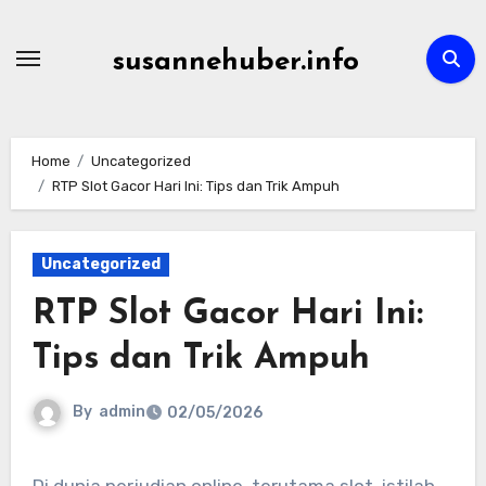
Skip
to
susannehuber.info
content
Home
Uncategorized
RTP Slot Gacor Hari Ini: Tips dan Trik Ampuh
Uncategorized
RTP Slot Gacor Hari Ini:
Tips dan Trik Ampuh
By
admin
02/05/2026