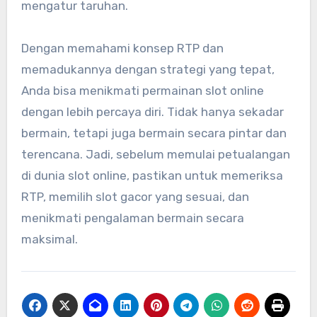
mengatur taruhan.
Dengan memahami konsep RTP dan
memadukannya dengan strategi yang tepat,
Anda bisa menikmati permainan slot online
dengan lebih percaya diri. Tidak hanya sekadar
bermain, tetapi juga bermain secara pintar dan
terencana. Jadi, sebelum memulai petualangan
di dunia slot online, pastikan untuk memeriksa
RTP, memilih slot gacor yang sesuai, dan
menikmati pengalaman bermain secara
maksimal.