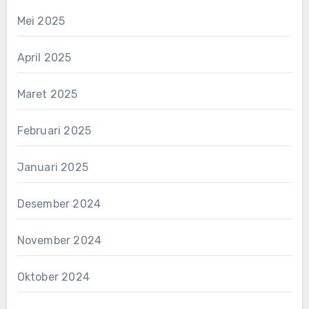
Mei 2025
April 2025
Maret 2025
Februari 2025
Januari 2025
Desember 2024
November 2024
Oktober 2024