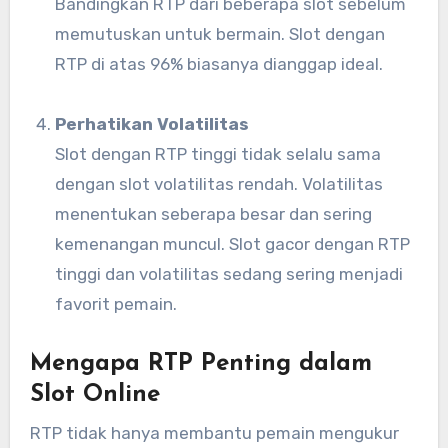
Bandingkan RTP dari beberapa slot sebelum
memutuskan untuk bermain. Slot dengan
RTP di atas 96% biasanya dianggap ideal.
Perhatikan Volatilitas
Slot dengan RTP tinggi tidak selalu sama
dengan slot volatilitas rendah. Volatilitas
menentukan seberapa besar dan sering
kemenangan muncul. Slot gacor dengan RTP
tinggi dan volatilitas sedang sering menjadi
favorit pemain.
Mengapa RTP Penting dalam
Slot Online
RTP tidak hanya membantu pemain mengukur