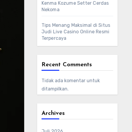
Kenma Kozume Setter Cerdas
Nekoma
Tips Menang Maksimal di Situs
Judi Live Casino Online Resmi
Terpercaya
Recent Comments
Tidak ada komentar untuk
ditampilkan.
Archives
Juli 2026