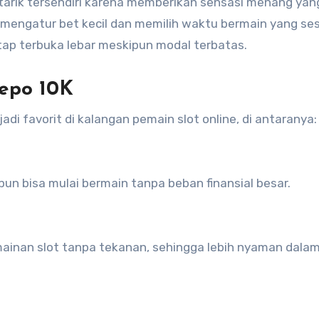
 tarik tersendiri karena memberikan sensasi menang yang
i mengatur bet kecil dan memilih waktu bermain yang ses
ap terbuka lebar meskipun modal terbatas.
epo 10K
i favorit di kalangan pemain slot online, di antaranya:
pun bisa mulai bermain tanpa beban finansial besar.
ainan slot tanpa tekanan, sehingga lebih nyaman dala