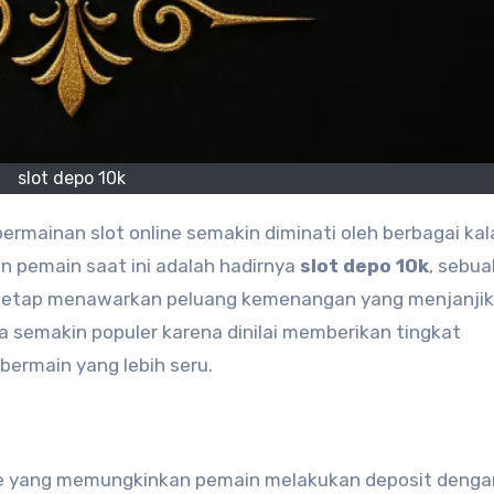
slot depo 10k
an pemain saat ini adalah hadirnya
slot depo 10k
, sebua
n tetap menawarkan peluang kemenangan yang menjanjik
a semakin populer karena dinilai memberikan tingkat
ermain yang lebih seru.
line yang memungkinkan pemain melakukan deposit denga