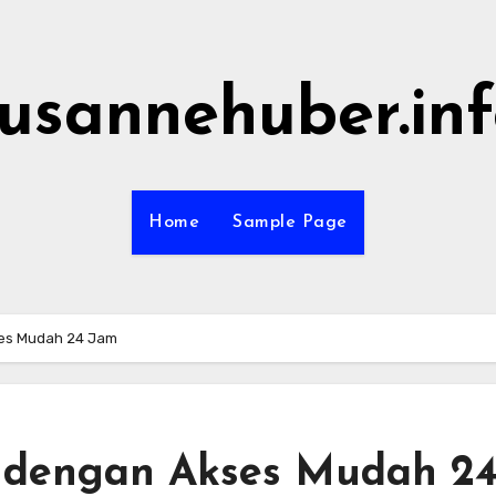
usannehuber.in
Home
Sample Page
ses Mudah 24 Jam
r dengan Akses Mudah 2