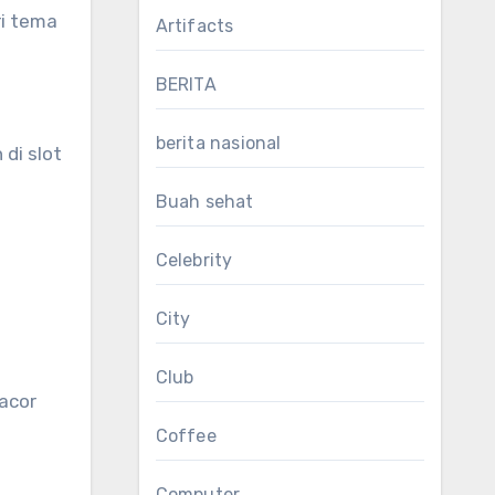
ri tema
Artifacts
BERITA
berita nasional
di slot
Buah sehat
Celebrity
City
Club
acor
Coffee
Computer