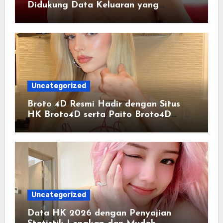
Didukung Data Keluaran yang
Tersusun Rapi
Uncategorized
Broto 4D Resmi Hadir dengan Situs
HK Broto4D serta Paito Broto4D
Terlengkap
Uncategorized
Data HK 2026 dengan Penyajian