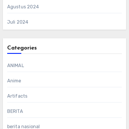
Agustus 2024
Juli 2024
Categories
ANIMAL
Anime
Artifacts
BERITA
berita nasional