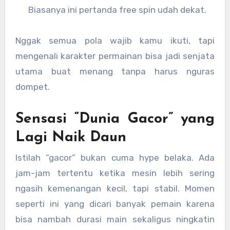
Biasanya ini pertanda free spin udah dekat.
Nggak semua pola wajib kamu ikuti, tapi
mengenali karakter permainan bisa jadi senjata
utama buat menang tanpa harus nguras
dompet.
Sensasi “Dunia Gacor” yang
Lagi Naik Daun
Istilah “gacor” bukan cuma hype belaka. Ada
jam-jam tertentu ketika mesin lebih sering
ngasih kemenangan kecil, tapi stabil. Momen
seperti ini yang dicari banyak pemain karena
bisa nambah durasi main sekaligus ningkatin