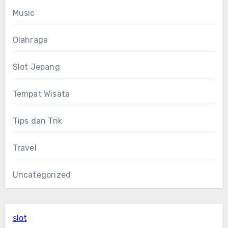
Music
Olahraga
Slot Jepang
Tempat Wisata
Tips dan Trik
Travel
Uncategorized
slot