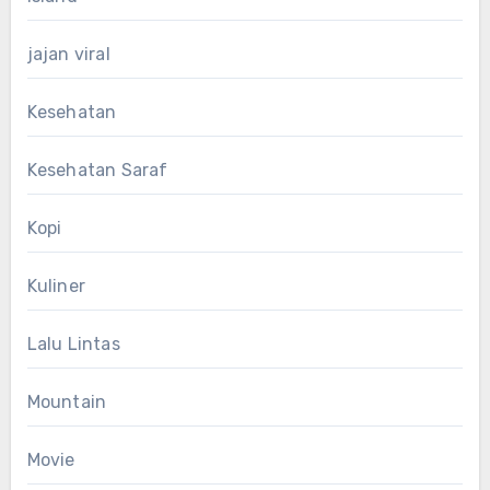
jajan viral
Kesehatan
Kesehatan Saraf
Kopi
Kuliner
Lalu Lintas
Mountain
Movie