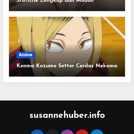
Statistik Lengkap dan Mudah
Dipahami
Anime
Kenma Kozume Setter Cerdas Nekoma
susannehuber.info