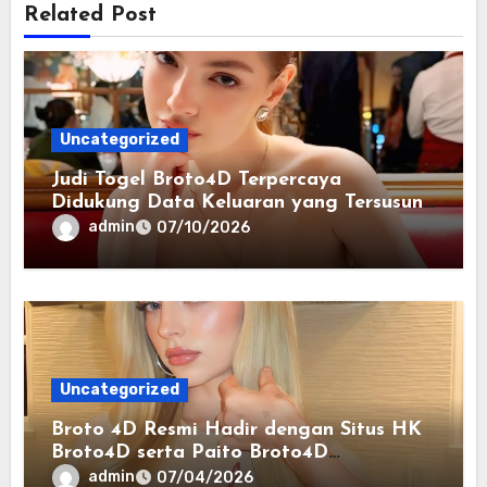
Related Post
Uncategorized
Judi Togel Broto4D Terpercaya
Didukung Data Keluaran yang Tersusun
Rapi
admin
07/10/2026
Uncategorized
Broto 4D Resmi Hadir dengan Situs HK
Broto4D serta Paito Broto4D
Terlengkap
admin
07/04/2026