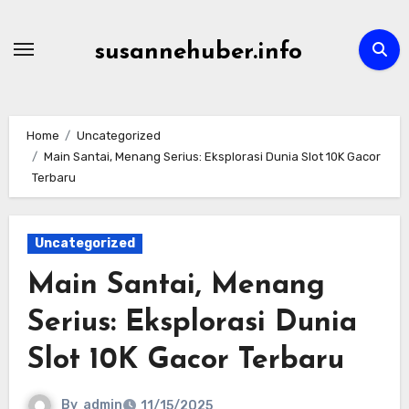
Skip
to
susannehuber.info
content
Home
Uncategorized
Main Santai, Menang Serius: Eksplorasi Dunia Slot 10K Gacor
Terbaru
Uncategorized
Main Santai, Menang
Serius: Eksplorasi Dunia
Slot 10K Gacor Terbaru
By
admin
11/15/2025