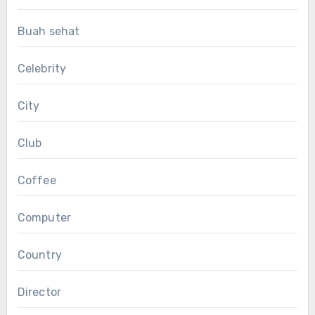
Buah sehat
Celebrity
City
Club
Coffee
Computer
Country
Director