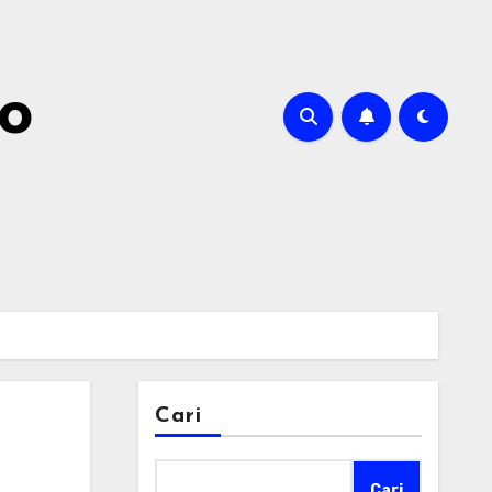
fo
Cari
Cari