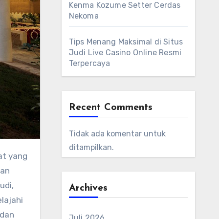
Kenma Kozume Setter Cerdas
Nekoma
Tips Menang Maksimal di Situs
Judi Live Casino Online Resmi
Terpercaya
Recent Comments
Tidak ada komentar untuk
ditampilkan.
pat yang
gan
udi,
Archives
lajahi
 dan
Juli 2026