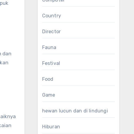
mpuk
Country
Director
Fauna
n dan
tkan
Festival
Food
Game
hewan lucun dan di lindungi
baiknya
kaian
Hiburan