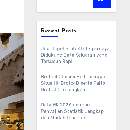
Recent Posts
Judi Togel Broto4D Terpercaya
Didukung Data Keluaran yang
Tersusun Rapi
Broto 4D Resmi Hadir dengan
Situs HK Broto4D serta Paito
Broto4D Terlengkap
Data HK 2026 dengan
Penyajian Statistik Lengkap
dan Mudah Dipahami