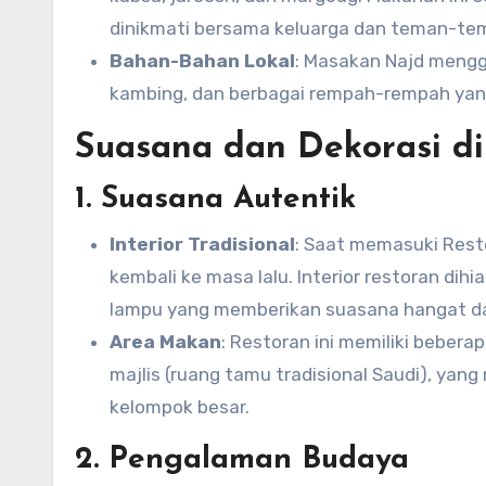
dinikmati bersama keluarga dan teman-te
Bahan-Bahan Lokal
: Masakan Najd mengg
kambing, dan berbagai rempah-rempah yang
Suasana dan Dekorasi di
1. Suasana Autentik
Interior Tradisional
: Saat memasuki Rest
kembali ke masa lalu. Interior restoran dihi
lampu yang memberikan suasana hangat d
Area Makan
: Restoran ini memiliki bebera
majlis (ruang tamu tradisional Saudi), ya
kelompok besar.
2. Pengalaman Budaya