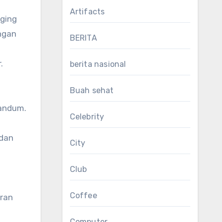
Artifacts
aging
ngan
BERITA
.
berita nasional
Buah sehat
gandum.
Celebrity
 dan
City
Club
Coffee
uran
Computer