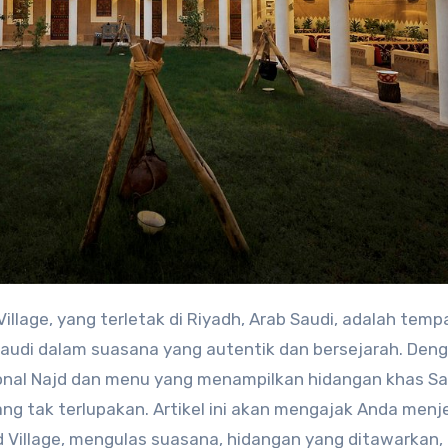
Village, yang terletak di Riyadh, Arab Saudi, adalah tem
audi dalam suasana yang autentik dan bersejarah. Den
ional Najd dan menu yang menampilkan hidangan khas Sa
ng tak terlupakan. Artikel ini akan mengajak Anda menje
d Village, mengulas suasana, hidangan yang ditawarkan,