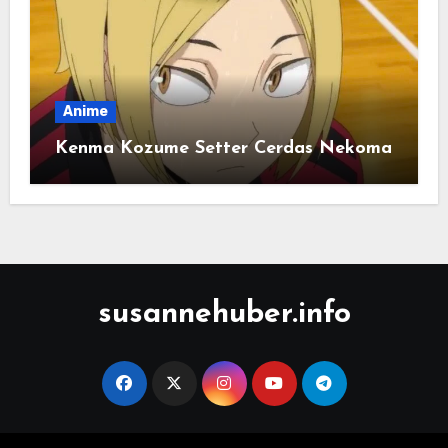
Anime
Kenma Kozume Setter Cerdas Nekoma
susannehuber.info