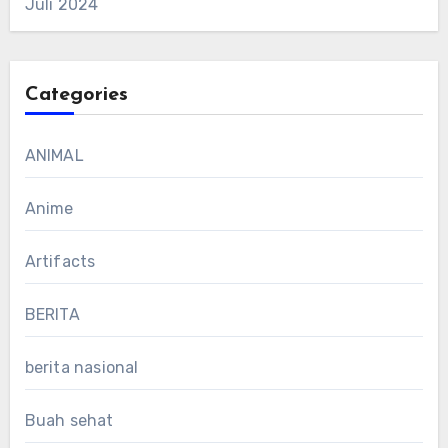
Juli 2024
Categories
ANIMAL
Anime
Artifacts
BERITA
berita nasional
Buah sehat