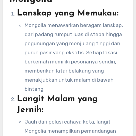
Lanskap yang Memukau:
Mongolia menawarkan beragam lanskap,
dari padang rumput luas di stepa hingga
pegunungan yang menjulang tinggi dan
gurun pasir yang eksotis. Setiap lokasi
berkemah memiliki pesonanya sendiri,
memberikan latar belakang yang
menakjubkan untuk malam di bawah
bintang.
Langit Malam yang
Jernih:
Jauh dari polusi cahaya kota, langit
Mongolia menampilkan pemandangan