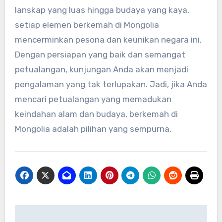
lanskap yang luas hingga budaya yang kaya,
setiap elemen berkemah di Mongolia
mencerminkan pesona dan keunikan negara ini.
Dengan persiapan yang baik dan semangat
petualangan, kunjungan Anda akan menjadi
pengalaman yang tak terlupakan. Jadi, jika Anda
mencari petualangan yang memadukan
keindahan alam dan budaya, berkemah di
Mongolia adalah pilihan yang sempurna.
Navigasi