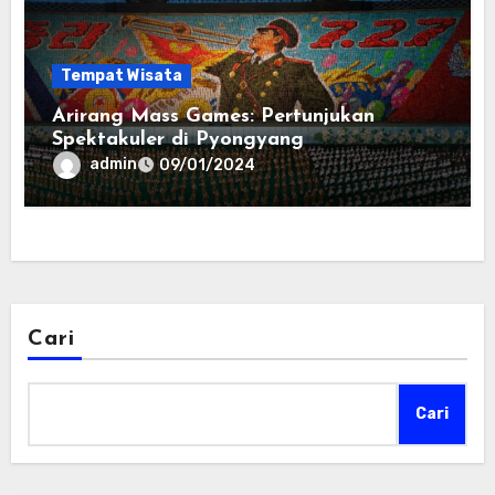
Tempat Wisata
Arirang Mass Games: Pertunjukan
Spektakuler di Pyongyang
admin
09/01/2024
Cari
Cari