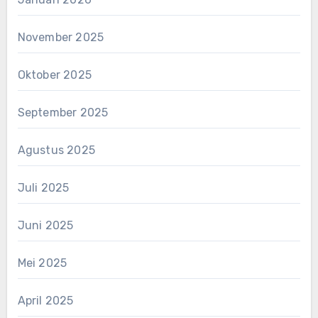
November 2025
Oktober 2025
September 2025
Agustus 2025
Juli 2025
Juni 2025
Mei 2025
April 2025