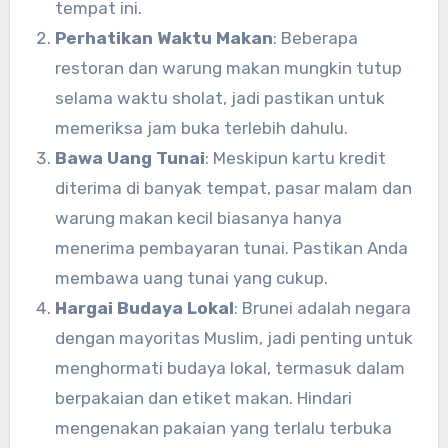
tempat ini.
Perhatikan Waktu Makan
: Beberapa
restoran dan warung makan mungkin tutup
selama waktu sholat, jadi pastikan untuk
memeriksa jam buka terlebih dahulu.
Bawa Uang Tunai
: Meskipun kartu kredit
diterima di banyak tempat, pasar malam dan
warung makan kecil biasanya hanya
menerima pembayaran tunai. Pastikan Anda
membawa uang tunai yang cukup.
Hargai Budaya Lokal
: Brunei adalah negara
dengan mayoritas Muslim, jadi penting untuk
menghormati budaya lokal, termasuk dalam
berpakaian dan etiket makan. Hindari
mengenakan pakaian yang terlalu terbuka