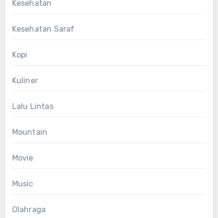
Kesehatan
Kesehatan Saraf
Kopi
Kuliner
Lalu Lintas
Mountain
Movie
Music
Olahraga