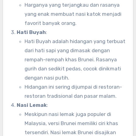
Harganya yang terjangkau dan rasanya
yang enak membuat nasi katok menjadi
favorit banyak orang.
Hati Buyah
:
Hati Buyah adalah hidangan yang terbuat
dari hati sapi yang dimasak dengan
rempah-rempah khas Brunei. Rasanya
gurih dan sedikit pedas, cocok dinikmati
dengan nasi putih.
Hidangan ini sering dijumpai di restoran-
restoran tradisional dan pasar malam.
Nasi Lemak
:
Meskipun nasi lemak juga populer di
Malaysia, versi Brunei memiliki ciri khas
tersendiri. Nasi lemak Brunei disajikan