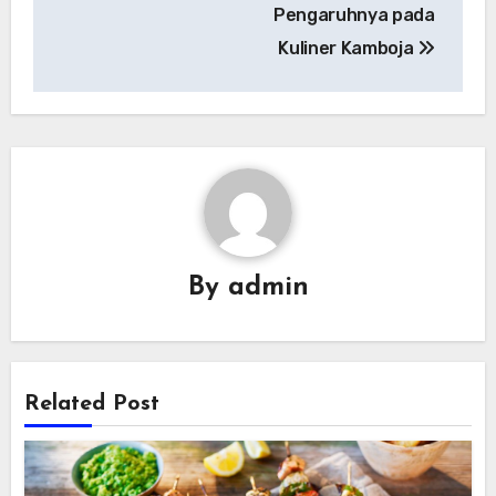
Pengaruhnya pada
Kuliner Kamboja
By
admin
Related Post