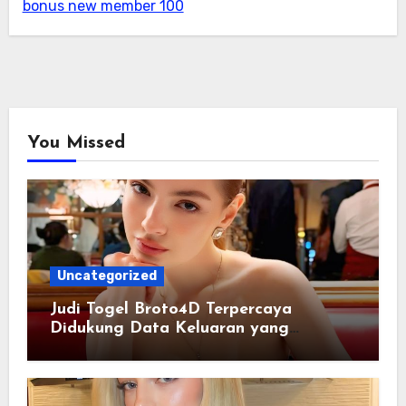
bonus new member 100
You Missed
Uncategorized
Judi Togel Broto4D Terpercaya
Didukung Data Keluaran yang
Tersusun Rapi