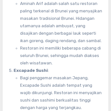
Aminah Arif adalah salah satu restoran
paling terkenal di Brunei yang menyajikan
masakan tradisional Brunei. Hidangan
utamanya adalah ambuyat, yang
disajikan dengan berbagai lauk seperti
ikan goreng, daging rendang, dan sambal.
Restoran ini memiliki beberapa cabang di
seluruh Brunei, sehingga mudah diakses
oleh wisatawan.
Excapade Sushi
:
Bagi penggemar masakan Jepang,
Excapade Sushi adalah tempat yang
wajib dikunjungi. Restoran ini menyajikan
sushi dan sashimi berkualitas tinggi
dengan harga yang terjangkau.