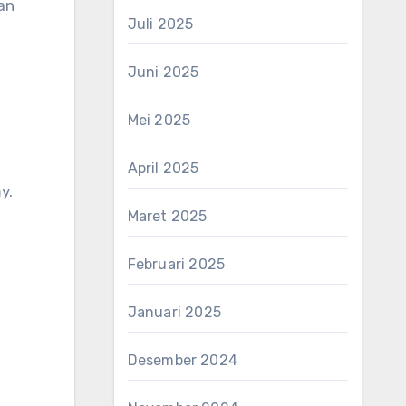
an
Juli 2025
Juni 2025
Mei 2025
April 2025
y.
Maret 2025
Februari 2025
Januari 2025
Desember 2024