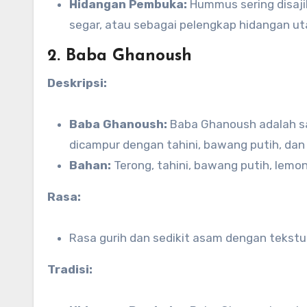
Hidangan Pembuka:
Hummus sering disaji
segar, atau sebagai pelengkap hidangan u
2. Baba Ghanoush
Deskripsi:
Baba Ghanoush:
Baba Ghanoush adalah sa
dicampur dengan tahini, bawang putih, dan 
Bahan:
Terong, tahini, bawang putih, lemon
Rasa:
Rasa gurih dan sedikit asam dengan tekst
Tradisi: