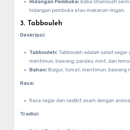
Hidangan Pembuka:
Baba Ghanoush sering 
hidangan pembuka atau makanan ringan.
3. Tabbouleh
Deskripsi:
Tabbouleh:
Tabbouleh adalah salad segar y
mentimun, bawang, parsley, mint, dan lemo
Bahan:
Bulgur, tomat, mentimun, bawang me
Rasa:
Rasa segar dan sedikit asam dengan aroma 
Tradisi: