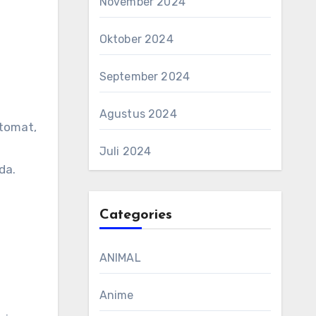
November 2024
Oktober 2024
September 2024
Agustus 2024
 tomat,
Juli 2024
da.
Categories
ANIMAL
Anime