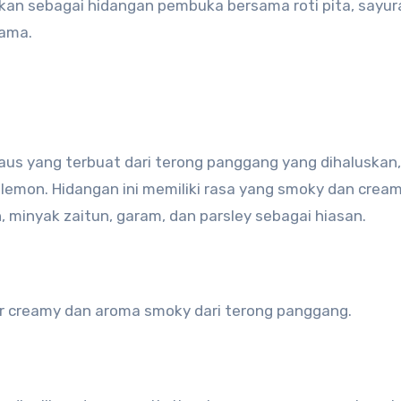
kan sebagai hidangan pembuka bersama roti pita, sayur
tama.
us yang terbuat dari terong panggang yang dihaluskan,
lemon. Hidangan ini memiliki rasa yang smoky dan cream
, minyak zaitun, garam, dan parsley sebagai hiasan.
ur creamy dan aroma smoky dari terong panggang.