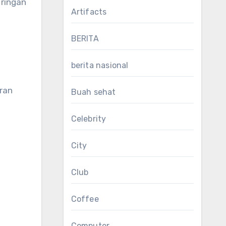
ringan
Artifacts
BERITA
berita nasional
ran
Buah sehat
Celebrity
City
Club
Coffee
Computer