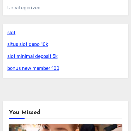
Uncategorized
slot
situs slot depo 10k
slot minimal deposit 5k
bonus new member 100
You Missed