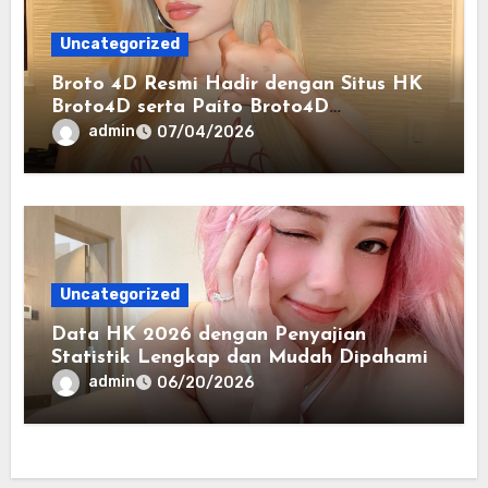
Uncategorized
Broto 4D Resmi Hadir dengan Situs HK
Broto4D serta Paito Broto4D
Terlengkap
admin
07/04/2026
Uncategorized
Data HK 2026 dengan Penyajian
Statistik Lengkap dan Mudah Dipahami
admin
06/20/2026