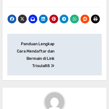
Navigasi
Panduan Lengkap
pos
Cara Mendaftar dan
Bermain di Link
Trisula88