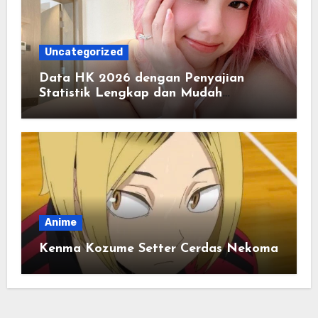
Uncategorized
Data HK 2026 dengan Penyajian
Statistik Lengkap dan Mudah
Dipahami
Anime
Kenma Kozume Setter Cerdas Nekoma