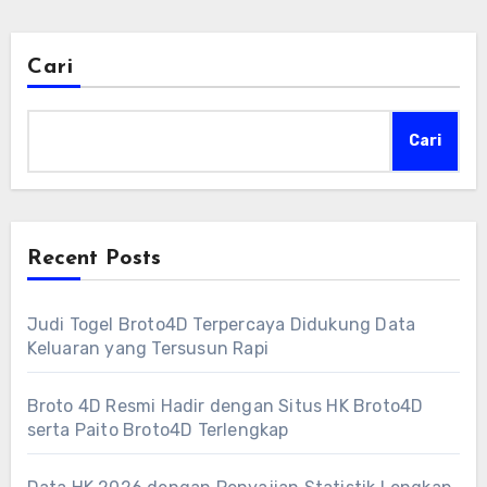
Cari
Cari
Recent Posts
Judi Togel Broto4D Terpercaya Didukung Data
Keluaran yang Tersusun Rapi
Broto 4D Resmi Hadir dengan Situs HK Broto4D
serta Paito Broto4D Terlengkap