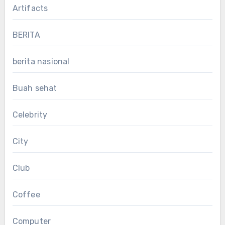
Artifacts
BERITA
berita nasional
Buah sehat
Celebrity
City
Club
Coffee
Computer