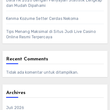
Data HK 2026 dengan Penyajian Statistik Lengkap
dan Mudah Dipahami
Kenma Kozume Setter Cerdas Nekoma
Tips Menang Maksimal di Situs Judi Live Casino
Online Resmi Terpercaya
Recent Comments
Tidak ada komentar untuk ditampilkan.
Archives
Juli 2026