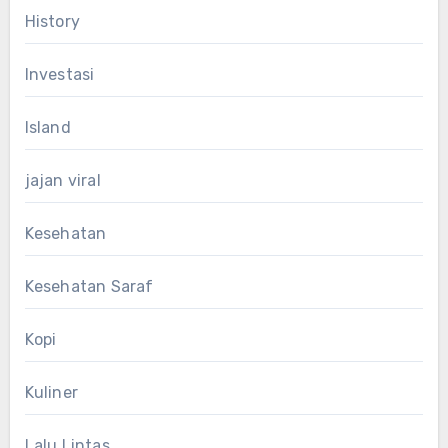
History
Investasi
Island
jajan viral
Kesehatan
Kesehatan Saraf
Kopi
Kuliner
Lalu Lintas