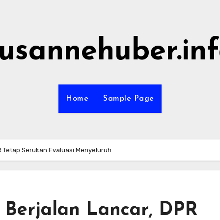
usannehuber.in
Home
Sample Page
PR Tetap Serukan Evaluasi Menyeluruh
l Berjalan Lancar, DPR