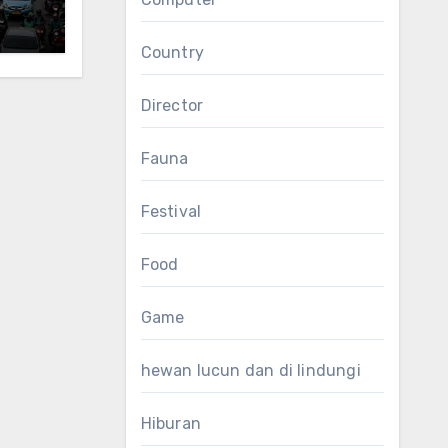
as
Country
Director
Fauna
Festival
Food
Game
hewan lucun dan di lindungi
Hiburan