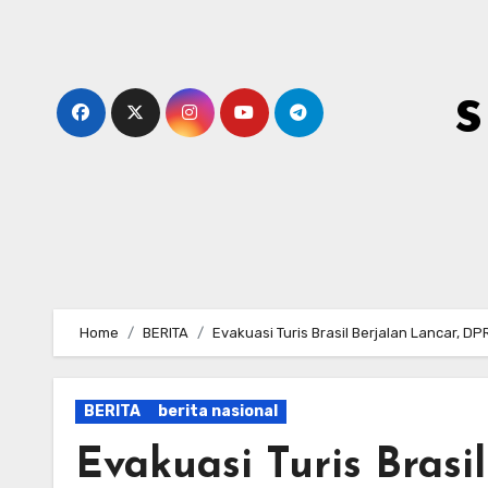
Skip
to
content
s
Home
BERITA
Evakuasi Turis Brasil Berjalan Lancar, D
BERITA
berita nasional
Evakuasi Turis Brasi