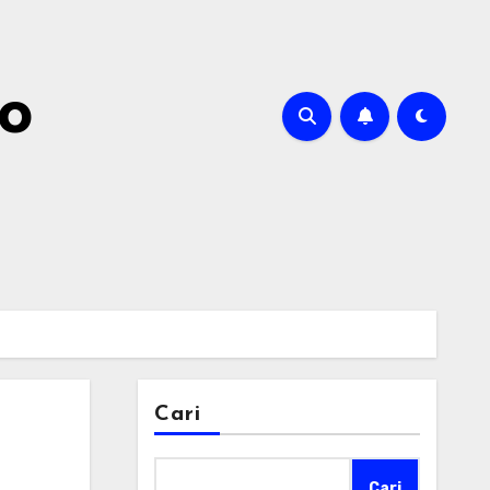
fo
Cari
Cari