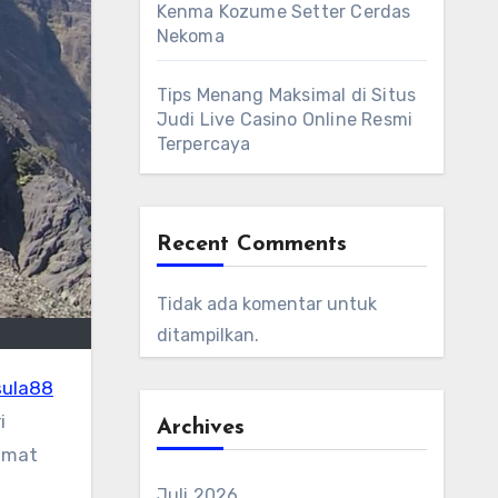
Kenma Kozume Setter Cerdas
Nekoma
Tips Menang Maksimal di Situs
Judi Live Casino Online Resmi
Terpercaya
Recent Comments
Tidak ada komentar untuk
ditampilkan.
isula88
i
Archives
lamat
Juli 2026