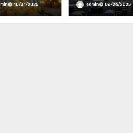
Pusat Kota, Lalu Lint
dmin
admin
10/31/2025
06/26/2025
Lebih Terkendali