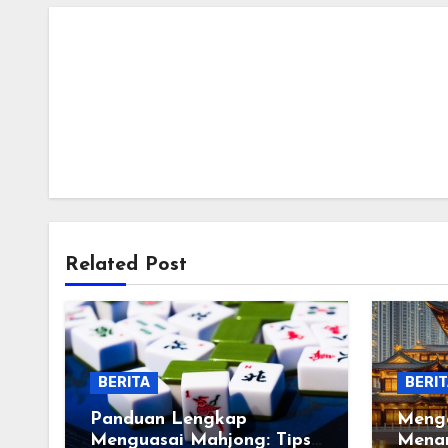
Related Post
BERITA
BERI
Panduan Lengkap
Menga
Menguasai Mahjong: Tips
Menar