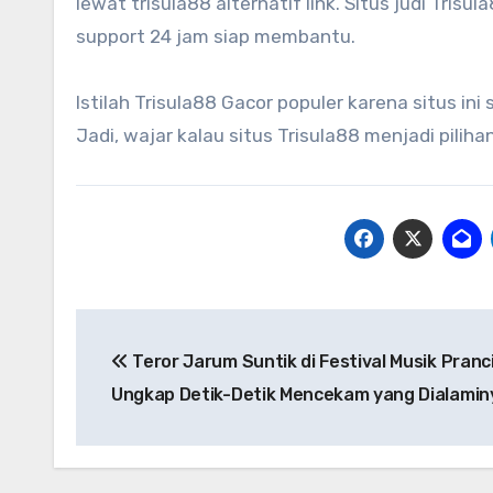
lewat trisula88 alternatif link. Situs judi Tri
support 24 jam siap membantu.
Istilah Trisula88 Gacor populer karena situs ini
Jadi, wajar kalau situs Trisula88 menjadi piliha
Navigasi
Teror Jarum Suntik di Festival Musik Pranci
pos
Ungkap Detik-Detik Mencekam yang Dialamin