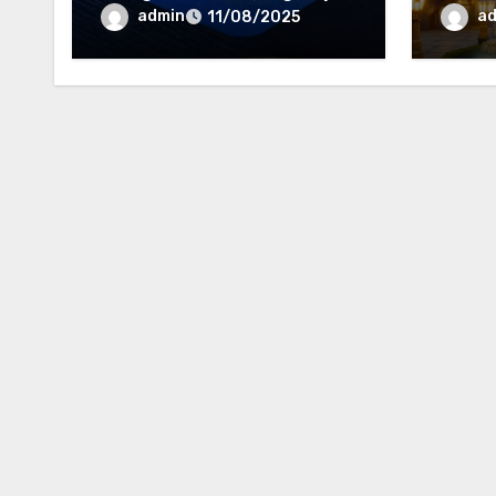
Dasar untuk Pemula
admin
a
11/08/2025