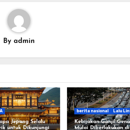
By
admin
TA
berita nasional
Lalu Li
pa Jepang Selalu
Kebijakan Ganjil-Gen
ik untuk Dikunjungi
Mulai Diberlakukan di