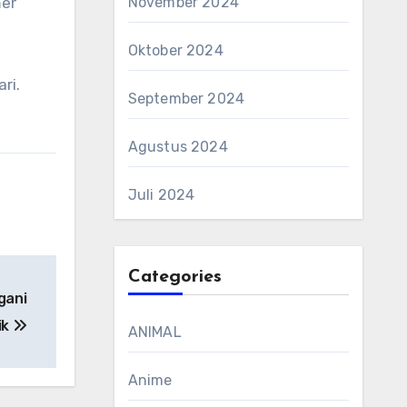
mer
November 2024
Oktober 2024
ri.
September 2024
Agustus 2024
Juli 2024
Categories
gani
ik
ANIMAL
Anime