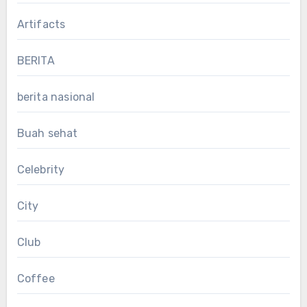
Artifacts
BERITA
berita nasional
Buah sehat
Celebrity
City
Club
Coffee