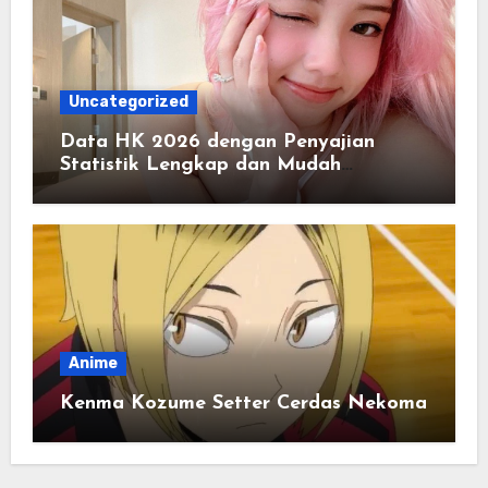
Uncategorized
Data HK 2026 dengan Penyajian
Statistik Lengkap dan Mudah
Dipahami
Anime
Kenma Kozume Setter Cerdas Nekoma