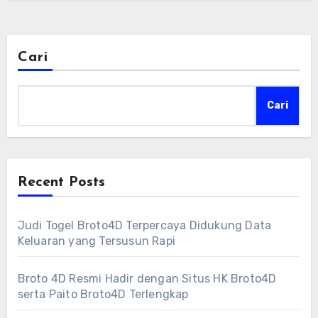
Cari
Cari
Recent Posts
Judi Togel Broto4D Terpercaya Didukung Data
Keluaran yang Tersusun Rapi
Broto 4D Resmi Hadir dengan Situs HK Broto4D
serta Paito Broto4D Terlengkap