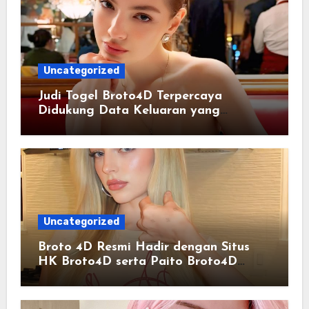
Uncategorized
Judi Togel Broto4D Terpercaya
Didukung Data Keluaran yang
Tersusun Rapi
Uncategorized
Broto 4D Resmi Hadir dengan Situs
HK Broto4D serta Paito Broto4D
Terlengkap