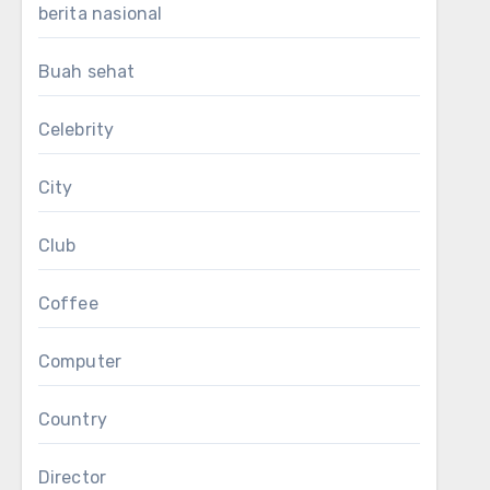
berita nasional
Buah sehat
Celebrity
City
Club
Coffee
Computer
Country
Director