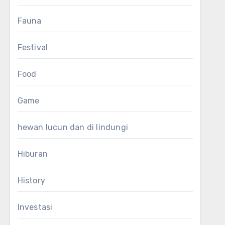
Fauna
Festival
Food
Game
hewan lucun dan di lindungi
Hiburan
History
Investasi