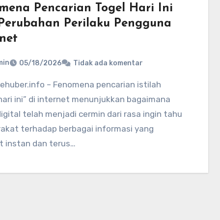
mena Pencarian Togel Hari Ini
Perubahan Perilaku Pengguna
rnet
min
05/18/2026
Tidak ada komentar
hari ini” di internet menunjukkan bagaimana
igital telah menjadi cermin dari rasa ingin tahu
akat terhadap berbagai informasi yang
t instan dan terus…