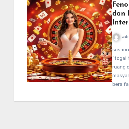
Feno
dan 
Inte
ad
susannehuber.info – Fenomena pencarian istilah
“togel 
ruang d
masyar
bersifa