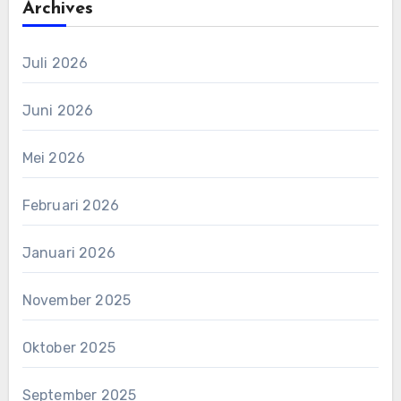
Archives
Juli 2026
Juni 2026
Mei 2026
Februari 2026
Januari 2026
November 2025
Oktober 2025
September 2025