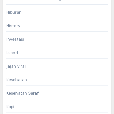
Hiburan
History
Investasi
Island
jajan viral
Kesehatan
Kesehatan Saraf
Kopi