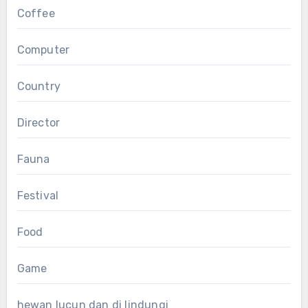
Coffee
Computer
Country
Director
Fauna
Festival
Food
Game
hewan lucun dan di lindungi