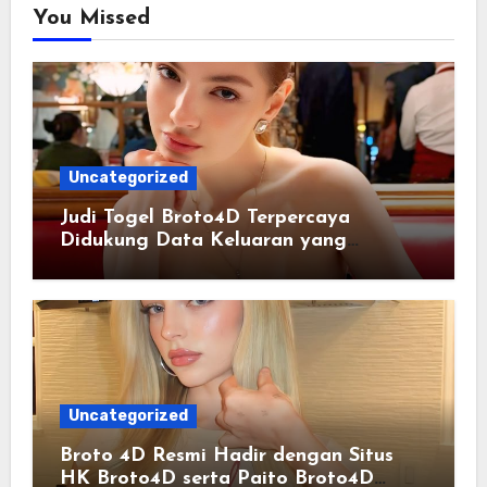
You Missed
Uncategorized
Judi Togel Broto4D Terpercaya
Didukung Data Keluaran yang
Tersusun Rapi
Uncategorized
Broto 4D Resmi Hadir dengan Situs
HK Broto4D serta Paito Broto4D