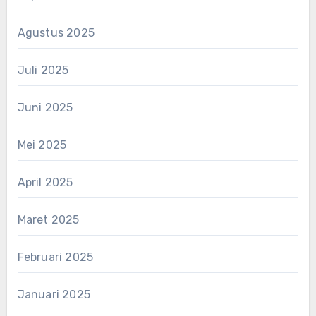
Agustus 2025
Juli 2025
Juni 2025
Mei 2025
April 2025
Maret 2025
Februari 2025
Januari 2025