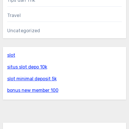
Tips dan Trik
Travel
Uncategorized
slot
situs slot depo 10k
slot minimal deposit 5k
bonus new member 100