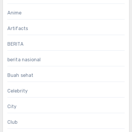
Anime
Artifacts
BERITA
berita nasional
Buah sehat
Celebrity
City
Club