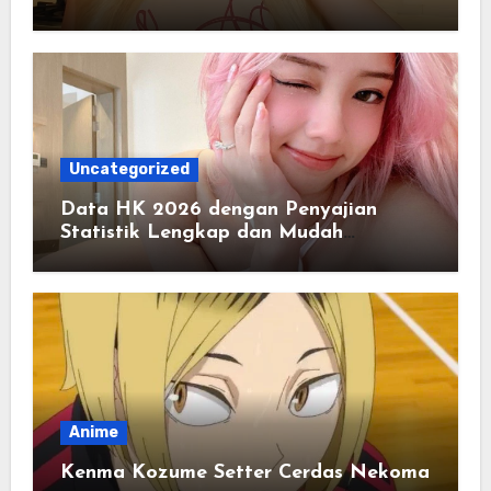
Terlengkap
Uncategorized
Data HK 2026 dengan Penyajian
Statistik Lengkap dan Mudah
Dipahami
Anime
Kenma Kozume Setter Cerdas Nekoma