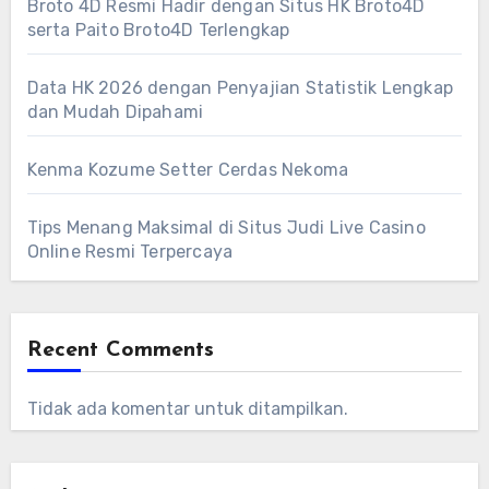
Broto 4D Resmi Hadir dengan Situs HK Broto4D
serta Paito Broto4D Terlengkap
Data HK 2026 dengan Penyajian Statistik Lengkap
dan Mudah Dipahami
Kenma Kozume Setter Cerdas Nekoma
Tips Menang Maksimal di Situs Judi Live Casino
Online Resmi Terpercaya
Recent Comments
Tidak ada komentar untuk ditampilkan.