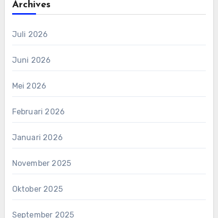
Archives
Juli 2026
Juni 2026
Mei 2026
Februari 2026
Januari 2026
November 2025
Oktober 2025
September 2025