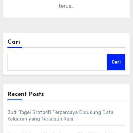
terus…
Cari
Cari
Recent Posts
Judi Togel Broto4D Terpercaya Didukung Data
Keluaran yang Tersusun Rapi