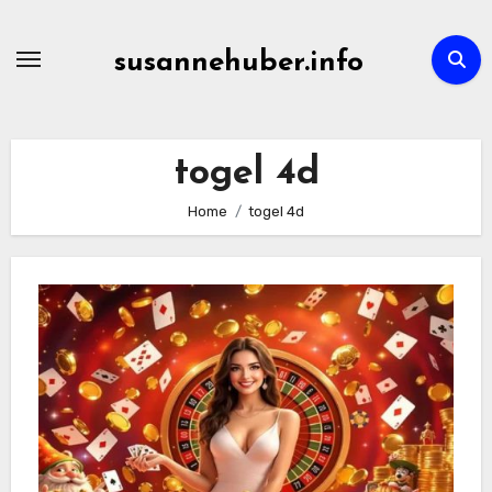
Skip
to
susannehuber.info
content
togel 4d
Home
togel 4d