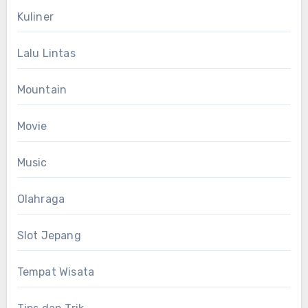
Kuliner
Lalu Lintas
Mountain
Movie
Music
Olahraga
Slot Jepang
Tempat Wisata