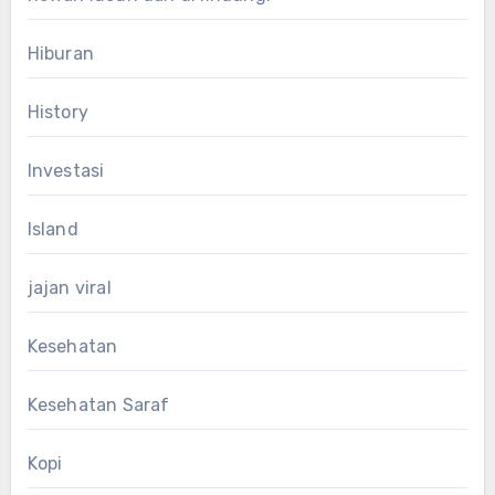
Hiburan
History
Investasi
Island
jajan viral
Kesehatan
Kesehatan Saraf
Kopi