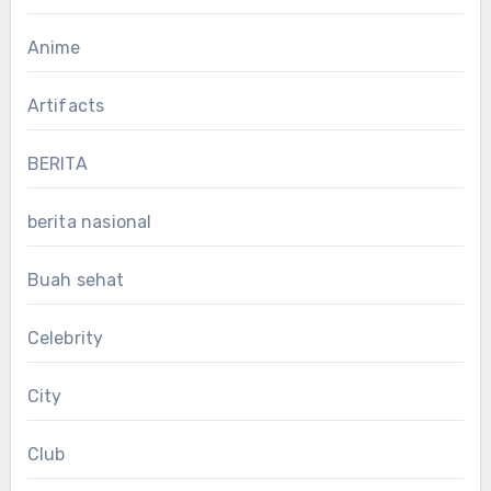
Anime
Artifacts
BERITA
berita nasional
Buah sehat
Celebrity
City
Club