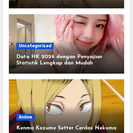
Terlengkap
Uncategorized
Data HK 2026 dengan Penyajian
Statistik Lengkap dan Mudah
Dipahami
Anime
Kenma Kozume Setter Cerdas Nekoma