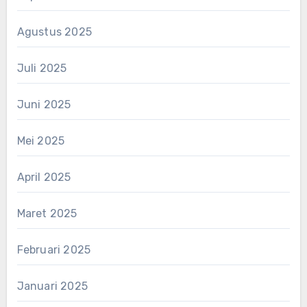
Agustus 2025
Juli 2025
Juni 2025
Mei 2025
April 2025
Maret 2025
Februari 2025
Januari 2025