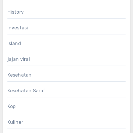
History
Investasi
Island
jajan viral
Kesehatan
Kesehatan Saraf
Kopi
Kuliner