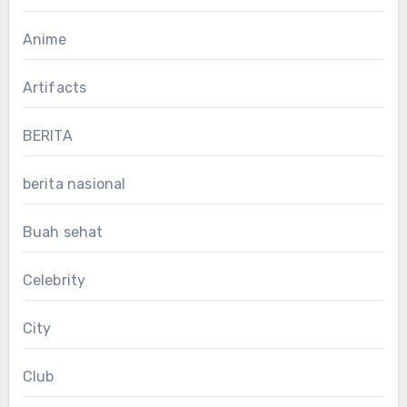
Anime
Artifacts
BERITA
berita nasional
Buah sehat
Celebrity
City
Club