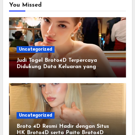
You Missed
Uncategorized
Judi Togel Broto4D Terpercaya
Didukung Data Keluaran yang
Tersusun Rapi
Uncategorized
Broto 4D Resmi Hadir dengan Situs
HK Broto4D serta Paito Broto4D