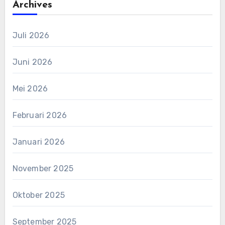
Archives
Juli 2026
Juni 2026
Mei 2026
Februari 2026
Januari 2026
November 2025
Oktober 2025
September 2025