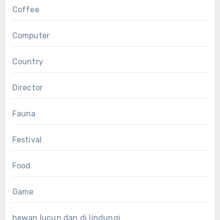
Coffee
Computer
Country
Director
Fauna
Festival
Food
Game
hewan lucun dan di lindungi