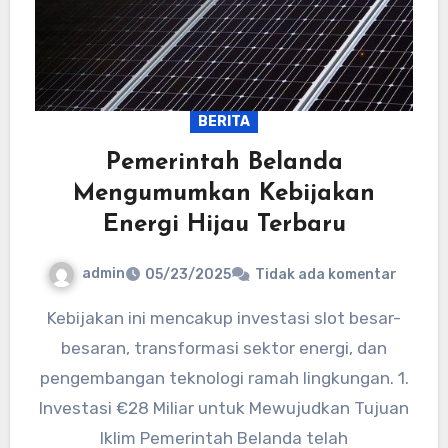
BERITA
Pemerintah Belanda
Mengumumkan Kebijakan
Energi Hijau Terbaru
admin
05/23/2025
Tidak ada komentar
Kebijakan ini mencakup investasi slot besar-
besaran, transformasi sektor energi, dan
pengembangan teknologi ramah lingkungan. 1.
Investasi €28 Miliar untuk Mewujudkan Tujuan
Iklim Pemerintah Belanda telah