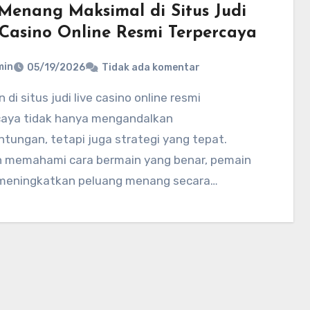
 Menang Maksimal di Situs Judi
 Casino Online Resmi Terpercaya
min
05/19/2026
Tidak ada komentar
caya tidak hanya mengandalkan
tungan, tetapi juga strategi yang tepat.
 memahami cara bermain yang benar, pemain
meningkatkan peluang menang secara…