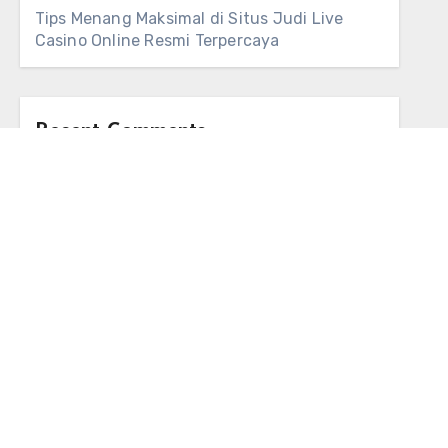
Tips Menang Maksimal di Situs Judi Live
Casino Online Resmi Terpercaya
Recent Comments
Tidak ada komentar untuk ditampilkan.
Archives
Juli 2026
Juni 2026
Mei 2026