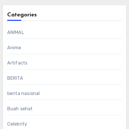
Categories
ANIMAL
Anime
Artifacts
BERITA
berita nasional
Buah sehat
Celebrity