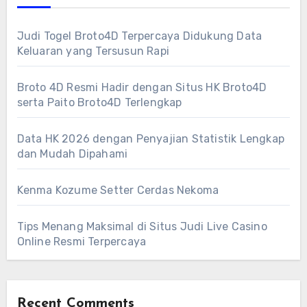
Judi Togel Broto4D Terpercaya Didukung Data
Keluaran yang Tersusun Rapi
Broto 4D Resmi Hadir dengan Situs HK Broto4D
serta Paito Broto4D Terlengkap
Data HK 2026 dengan Penyajian Statistik Lengkap
dan Mudah Dipahami
Kenma Kozume Setter Cerdas Nekoma
Tips Menang Maksimal di Situs Judi Live Casino
Online Resmi Terpercaya
Recent Comments