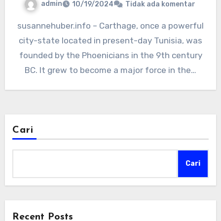
admin
10/19/2024
Tidak ada komentar
susannehuber.info – Carthage, once a powerful
city-state located in present-day Tunisia, was
founded by the Phoenicians in the 9th century
BC. It grew to become a major force in the…
Cari
Cari
Recent Posts