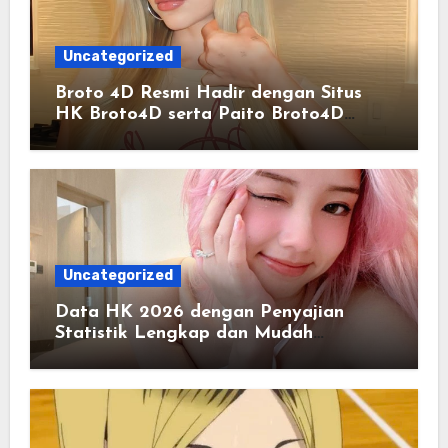
Uncategorized
Broto 4D Resmi Hadir dengan Situs
HK Broto4D serta Paito Broto4D
Terlengkap
Uncategorized
Data HK 2026 dengan Penyajian
Statistik Lengkap dan Mudah
Dipahami