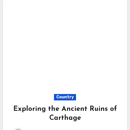
Country
Exploring the Ancient Ruins of
Carthage