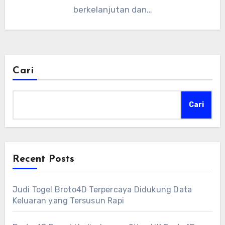
berkelanjutan dan…
Cari
Cari
Recent Posts
Judi Togel Broto4D Terpercaya Didukung Data
Keluaran yang Tersusun Rapi