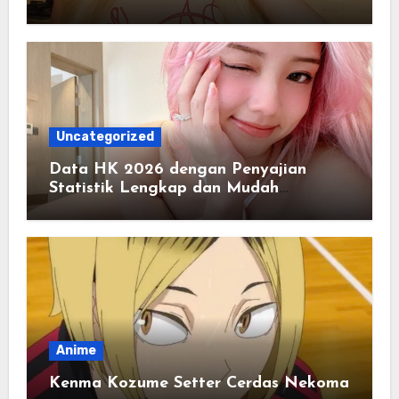
Terlengkap
Uncategorized
Data HK 2026 dengan Penyajian
Statistik Lengkap dan Mudah
Dipahami
Anime
Kenma Kozume Setter Cerdas Nekoma