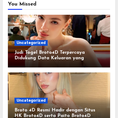
You Missed
Uncategorized
Judi Togel Broto4D Terpercaya
Didukung Data Keluaran yang
Tersusun Rapi
Uncategorized
Broto 4D Resmi Hadir dengan Situs
HK Broto4D serta Paito Broto4D