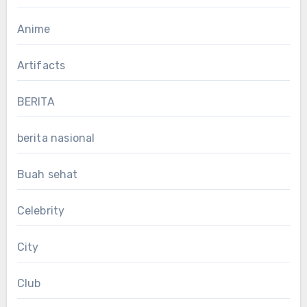
Anime
Artifacts
BERITA
berita nasional
Buah sehat
Celebrity
City
Club