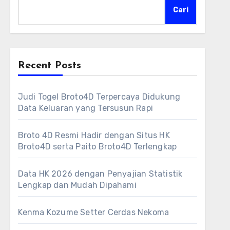
Cari
Recent Posts
Judi Togel Broto4D Terpercaya Didukung
Data Keluaran yang Tersusun Rapi
Broto 4D Resmi Hadir dengan Situs HK
Broto4D serta Paito Broto4D Terlengkap
Data HK 2026 dengan Penyajian Statistik
Lengkap dan Mudah Dipahami
Kenma Kozume Setter Cerdas Nekoma