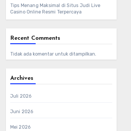
Tips Menang Maksimal di Situs Judi Live
Casino Online Resmi Terpercaya
Recent Comments
Tidak ada komentar untuk ditampilkan.
Archives
Juli 2026
Juni 2026
Mei 2026