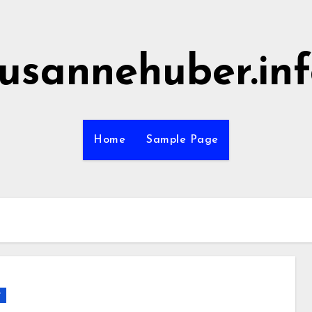
usannehuber.in
Home
Sample Page
r