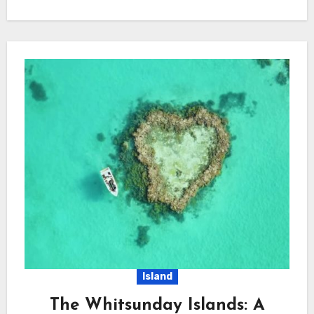
Island
The Whitsunday Islands: A