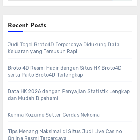
Recent Posts
Judi Togel Broto4D Terpercaya Didukung Data
Keluaran yang Tersusun Rapi
Broto 4D Resmi Hadir dengan Situs HK Broto4D
serta Paito Broto4D Terlengkap
Data HK 2026 dengan Penyajian Statistik Lengkap
dan Mudah Dipahami
Kenma Kozume Setter Cerdas Nekoma
Tips Menang Maksimal di Situs Judi Live Casino
Online Resmi Terpercaya