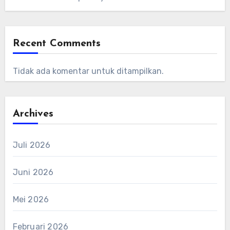
Recent Comments
Tidak ada komentar untuk ditampilkan.
Archives
Juli 2026
Juni 2026
Mei 2026
Februari 2026