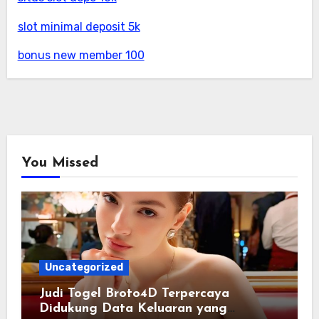
slot minimal deposit 5k
bonus new member 100
You Missed
Uncategorized
Judi Togel Broto4D Terpercaya
Didukung Data Keluaran yang