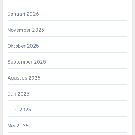
Januari 2026
November 2025
Oktober 2025
September 2025
Agustus 2025
Juli 2025
Juni 2025
Mei 2025