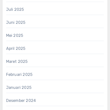
Juli 2025
Juni 2025
Mei 2025
April 2025
Maret 2025
Februari 2025
Januari 2025
Desember 2024