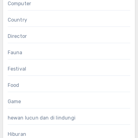
Computer
Country
Director
Fauna
Festival
Food
Game
hewan lucun dan di lindungi
Hiburan