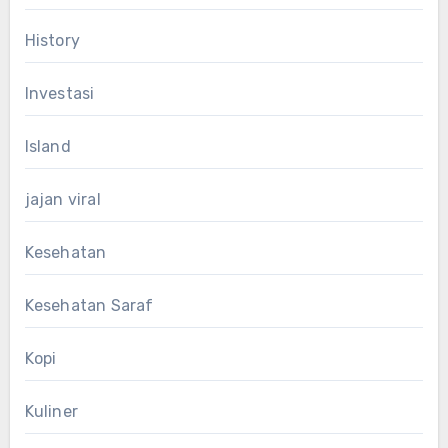
History
Investasi
Island
jajan viral
Kesehatan
Kesehatan Saraf
Kopi
Kuliner