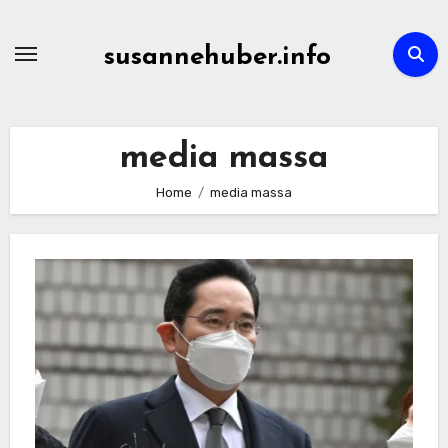
Skip
to
susannehuber.info
content
media massa
Home
media massa