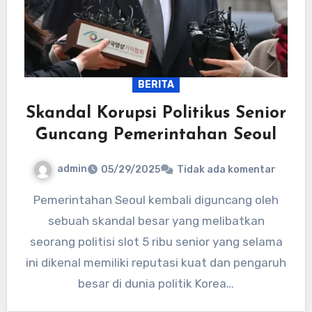
BERITA
Skandal Korupsi Politikus Senior
Guncang Pemerintahan Seoul
admin
05/29/2025
Tidak ada komentar
Pemerintahan Seoul kembali diguncang oleh
sebuah skandal besar yang melibatkan
seorang politisi slot 5 ribu senior yang selama
ini dikenal memiliki reputasi kuat dan pengaruh
besar di dunia politik Korea…