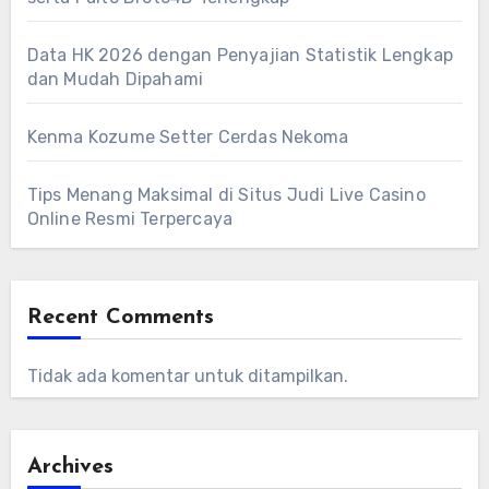
Data HK 2026 dengan Penyajian Statistik Lengkap
dan Mudah Dipahami
Kenma Kozume Setter Cerdas Nekoma
Tips Menang Maksimal di Situs Judi Live Casino
Online Resmi Terpercaya
Recent Comments
Tidak ada komentar untuk ditampilkan.
Archives