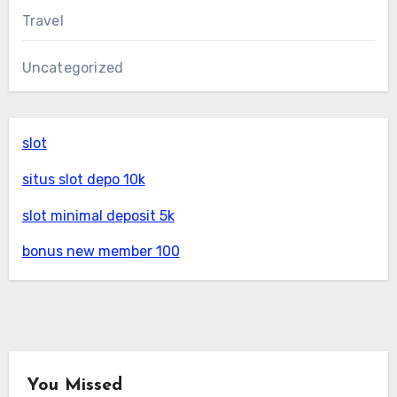
Travel
Uncategorized
slot
situs slot depo 10k
slot minimal deposit 5k
bonus new member 100
You Missed