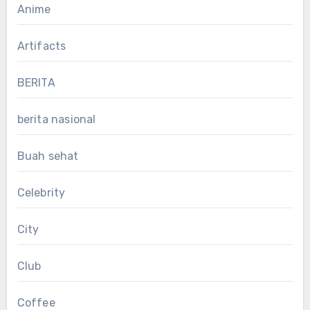
Anime
Artifacts
BERITA
berita nasional
Buah sehat
Celebrity
City
Club
Coffee