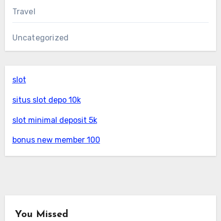
Travel
Uncategorized
slot
situs slot depo 10k
slot minimal deposit 5k
bonus new member 100
You Missed