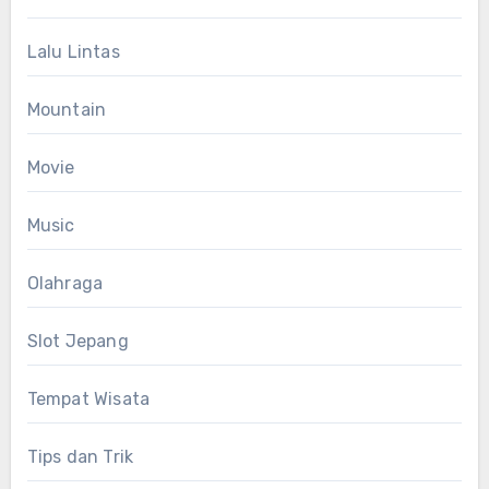
Lalu Lintas
Mountain
Movie
Music
Olahraga
Slot Jepang
Tempat Wisata
Tips dan Trik