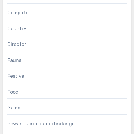
Computer
Country
Director
Fauna
Festival
Food
Game
hewan lucun dan di lindungi