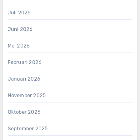
Juli 2026
Juni 2026
Mei 2026
Februari 2026
Januari 2026
November 2025
Oktober 2025
September 2025