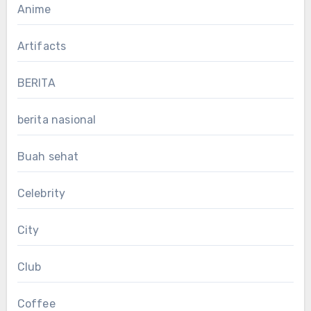
Anime
Artifacts
BERITA
berita nasional
Buah sehat
Celebrity
City
Club
Coffee