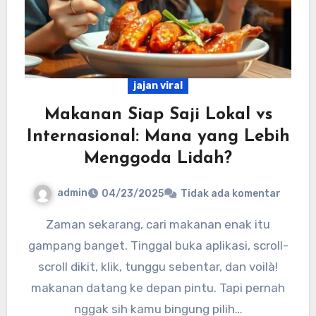
jajan viral
Makanan Siap Saji Lokal vs
Internasional: Mana yang Lebih
Menggoda Lidah?
admin
04/23/2025
Tidak ada komentar
Zaman sekarang, cari makanan enak itu
gampang banget. Tinggal buka aplikasi, scroll-
scroll dikit, klik, tunggu sebentar, dan voilà!
makanan datang ke depan pintu. Tapi pernah
nggak sih kamu bingung pilih…