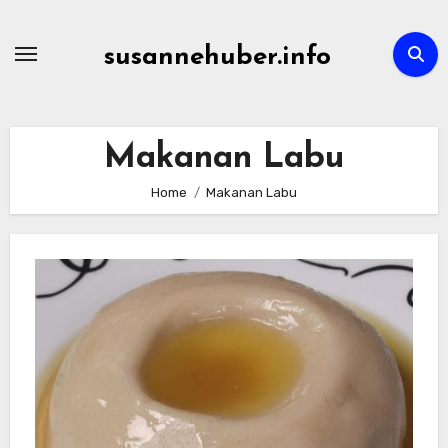
Skip
to
susannehuber.info
content
Makanan Labu
Home
Makanan Labu