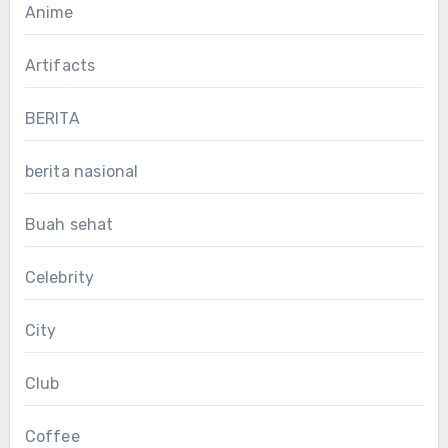
Anime
Artifacts
BERITA
berita nasional
Buah sehat
Celebrity
City
Club
Coffee