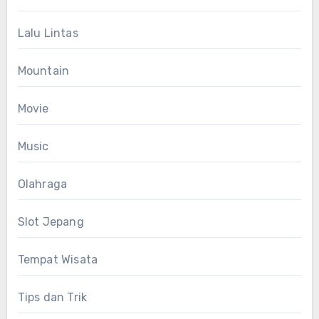
Lalu Lintas
Mountain
Movie
Music
Olahraga
Slot Jepang
Tempat Wisata
Tips dan Trik