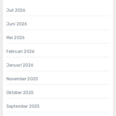
Juli 2026
Juni 2026
Mei 2026
Februari 2026
Januari 2026
November 2025
Oktober 2025
September 2025