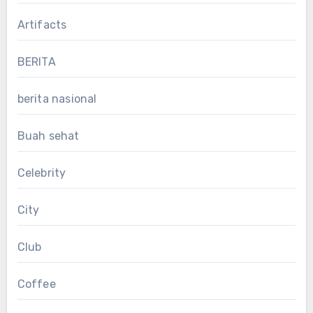
Artifacts
BERITA
berita nasional
Buah sehat
Celebrity
City
Club
Coffee