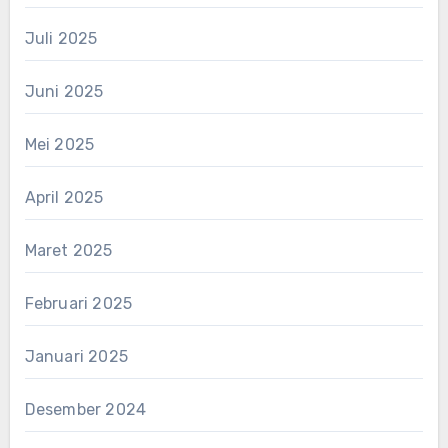
Juli 2025
Juni 2025
Mei 2025
April 2025
Maret 2025
Februari 2025
Januari 2025
Desember 2024