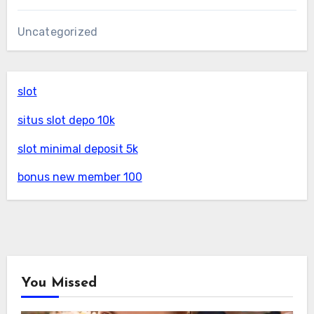
Uncategorized
slot
situs slot depo 10k
slot minimal deposit 5k
bonus new member 100
You Missed