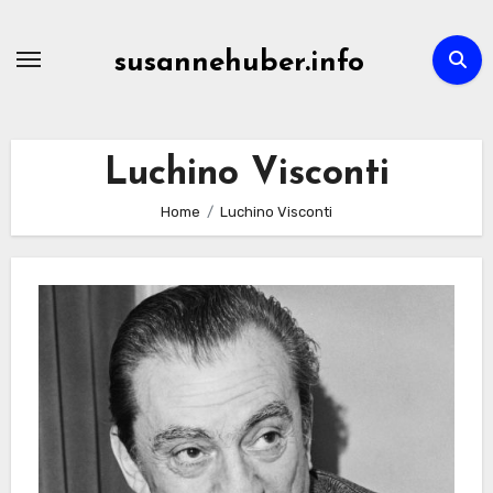
Skip
to
susannehuber.info
content
Luchino Visconti
Home
Luchino Visconti