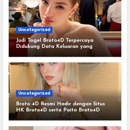
Uncategorized
Judi Togel Broto4D Terpercaya
Didukung Data Keluaran yang
Tersusun Rapi
Uncategorized
Broto 4D Resmi Hadir dengan Situs
HK Broto4D serta Paito Broto4D
Terlengkap