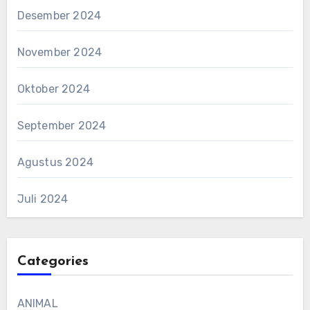
Desember 2024
November 2024
Oktober 2024
September 2024
Agustus 2024
Juli 2024
Categories
ANIMAL