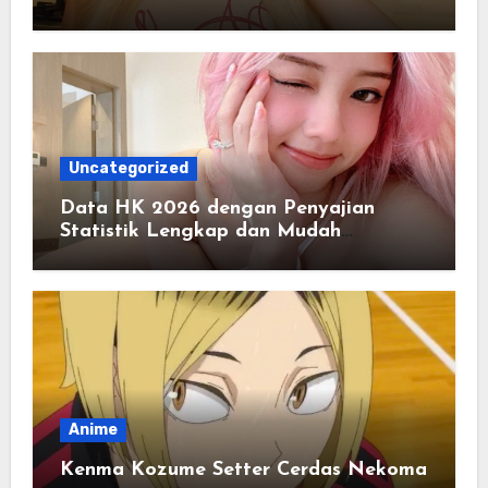
Terlengkap
Uncategorized
Data HK 2026 dengan Penyajian
Statistik Lengkap dan Mudah
Dipahami
Anime
Kenma Kozume Setter Cerdas Nekoma