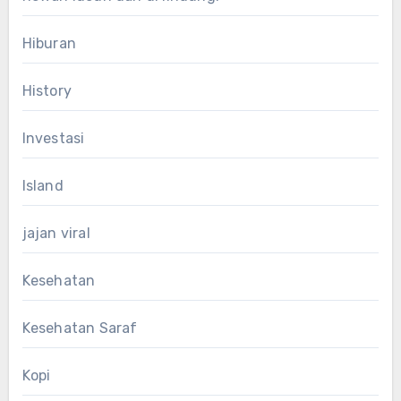
Hiburan
History
Investasi
Island
jajan viral
Kesehatan
Kesehatan Saraf
Kopi