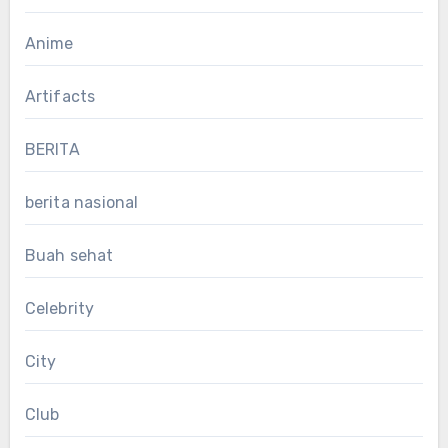
Anime
Artifacts
BERITA
berita nasional
Buah sehat
Celebrity
City
Club