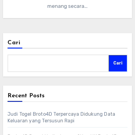
menang secara…
Cari
Cari
Recent Posts
Judi Togel Broto4D Terpercaya Didukung Data
Keluaran yang Tersusun Rapi