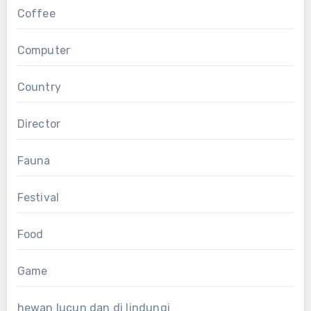
Coffee
Computer
Country
Director
Fauna
Festival
Food
Game
hewan lucun dan di lindungi