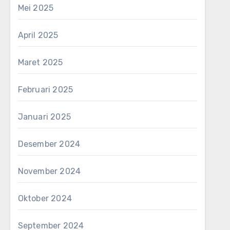
Mei 2025
April 2025
Maret 2025
Februari 2025
Januari 2025
Desember 2024
November 2024
Oktober 2024
September 2024