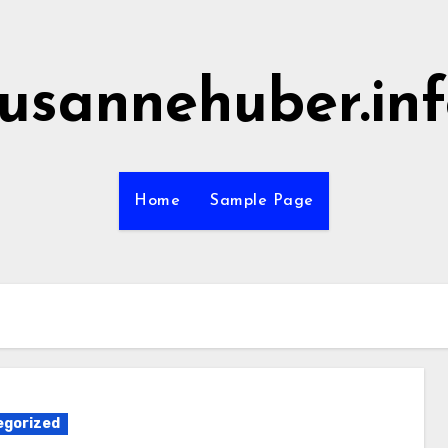
usannehuber.in
Home
Sample Page
egorized