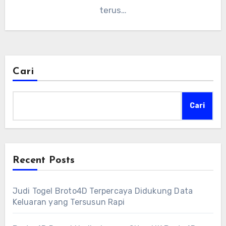
terus…
Cari
Cari
Recent Posts
Judi Togel Broto4D Terpercaya Didukung Data
Keluaran yang Tersusun Rapi