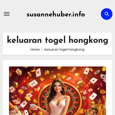
Skip
to
susannehuber.info
content
keluaran togel hongkong
Home
keluaran togel hongkong