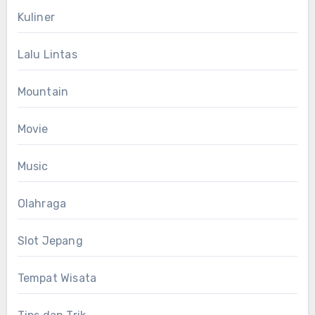
Kuliner
Lalu Lintas
Mountain
Movie
Music
Olahraga
Slot Jepang
Tempat Wisata