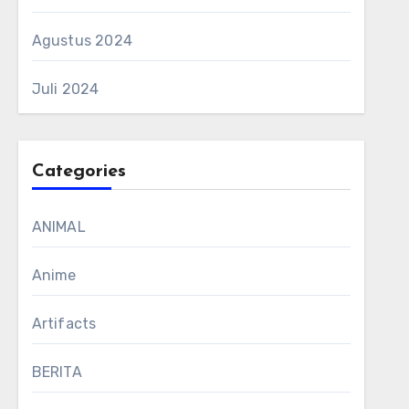
Agustus 2024
Juli 2024
Categories
ANIMAL
Anime
Artifacts
BERITA