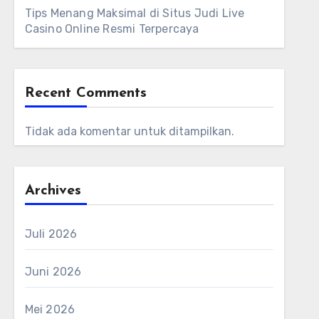
Tips Menang Maksimal di Situs Judi Live
Casino Online Resmi Terpercaya
Recent Comments
Tidak ada komentar untuk ditampilkan.
Archives
Juli 2026
Juni 2026
Mei 2026