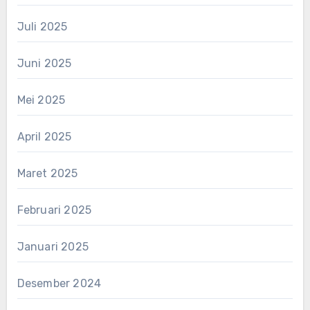
Juli 2025
Juni 2025
Mei 2025
April 2025
Maret 2025
Februari 2025
Januari 2025
Desember 2024