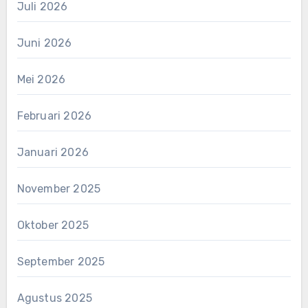
Juli 2026
Juni 2026
Mei 2026
Februari 2026
Januari 2026
November 2025
Oktober 2025
September 2025
Agustus 2025