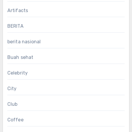
Artifacts
BERITA
berita nasional
Buah sehat
Celebrity
City
Club
Coffee