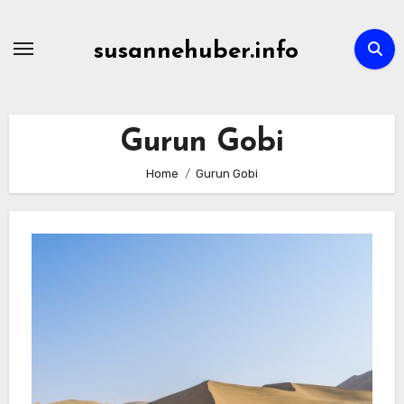
Skip
to
susannehuber.info
content
Gurun Gobi
Home
Gurun Gobi