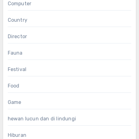
Computer
Country
Director
Fauna
Festival
Food
Game
hewan lucun dan di lindungi
Hiburan