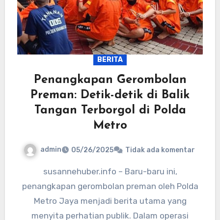
BERITA
Penangkapan Gerombolan
Preman: Detik-detik di Balik
Tangan Terborgol di Polda
Metro
admin
05/26/2025
Tidak ada komentar
susannehuber.info – Baru-baru ini,
penangkapan gerombolan preman oleh Polda
Metro Jaya menjadi berita utama yang
menyita perhatian publik. Dalam operasi