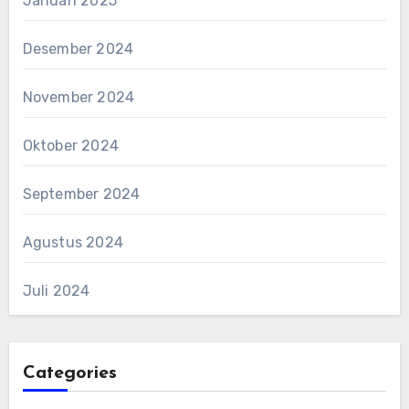
Januari 2025
Desember 2024
November 2024
Oktober 2024
September 2024
Agustus 2024
Juli 2024
Categories