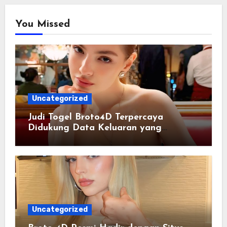
You Missed
Uncategorized
Judi Togel Broto4D Terpercaya
Didukung Data Keluaran yang
Tersusun Rapi
Uncategorized