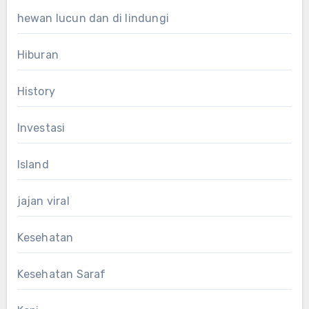
hewan lucun dan di lindungi
Hiburan
History
Investasi
Island
jajan viral
Kesehatan
Kesehatan Saraf