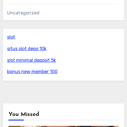
Uncategorized
slot
situs slot depo 10k
slot minimal deposit 5k
bonus new member 100
You Missed