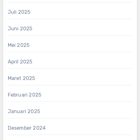
Juli 2025
Juni 2025
Mei 2025
April 2025
Maret 2025
Februari 2025
Januari 2025
Desember 2024