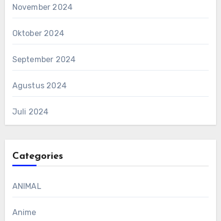
November 2024
Oktober 2024
September 2024
Agustus 2024
Juli 2024
Categories
ANIMAL
Anime