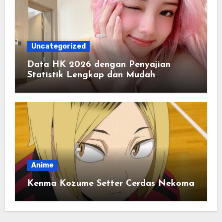
Uncategorized
Data HK 2026 dengan Penyajian
Statistik Lengkap dan Mudah
Dipahami
Anime
Kenma Kozume Setter Cerdas Nekoma