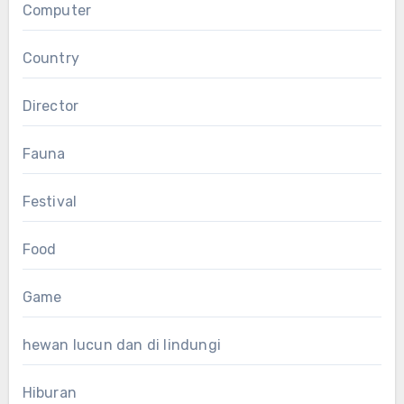
Computer
Country
Director
Fauna
Festival
Food
Game
hewan lucun dan di lindungi
Hiburan