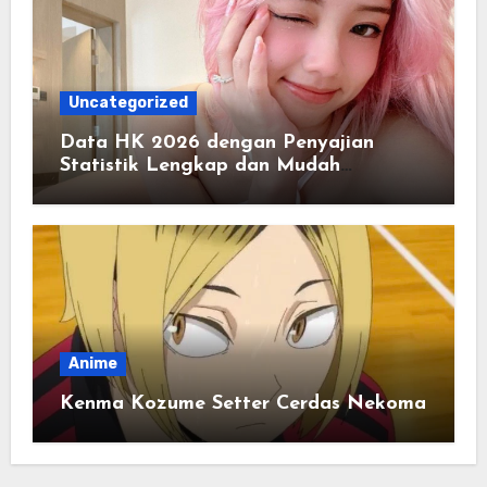
Uncategorized
Data HK 2026 dengan Penyajian
Statistik Lengkap dan Mudah
Dipahami
Anime
Kenma Kozume Setter Cerdas Nekoma