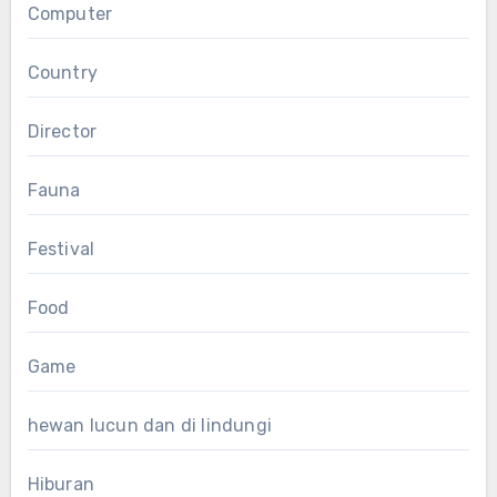
Computer
Country
Director
Fauna
Festival
Food
Game
hewan lucun dan di lindungi
Hiburan