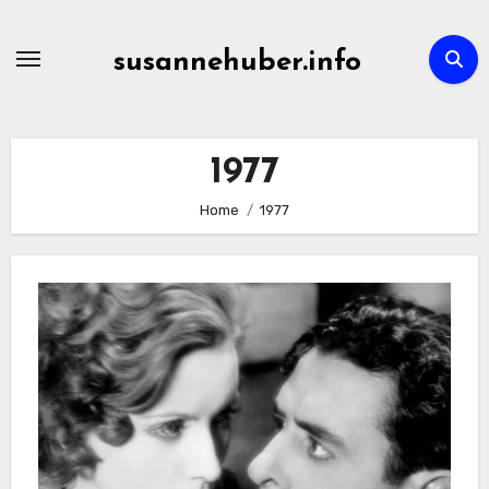
Skip
to
susannehuber.info
content
1977
Home
1977