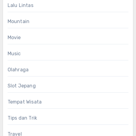
Lalu Lintas
Mountain
Movie
Music
Olahraga
Slot Jepang
Tempat Wisata
Tips dan Trik
Travel