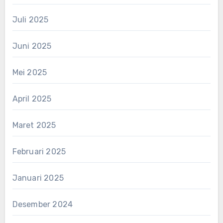
Juli 2025
Juni 2025
Mei 2025
April 2025
Maret 2025
Februari 2025
Januari 2025
Desember 2024