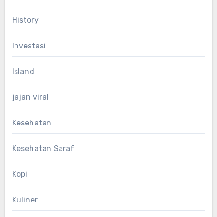
History
Investasi
Island
jajan viral
Kesehatan
Kesehatan Saraf
Kopi
Kuliner